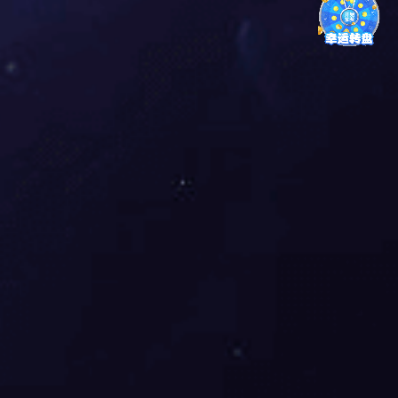
2026CBE-NBC防晒系列
资讯 | 同心同行 九游体育携
手供应商伙伴共筑韧性供应
2026
04
08
链
展会 | 系统创新生态连接 九