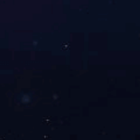
合作企业
联系九游体育
九游(NINE GAME)体育·官方网站-中国智慧体育科
地址：广东省中山市南头镇东福北路50号
公司电话：+86-0760-23126008（总机）
九游(NINE GAME)体育·官方网站-中国智慧体育科技
地址：杭州市萧山区市心北路2000号ITC归谷国际
邮箱：xiaobei@hknbc.com