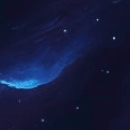
锁鲜冻干护肤系列
资讯 | 九游体育以价值驱动 领航美妆供应链转
型升级
2026
06
01