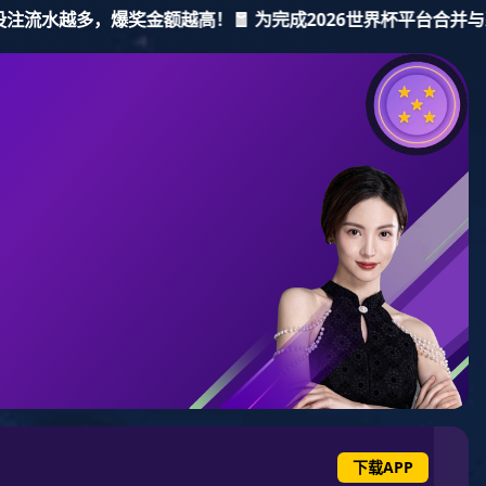
九游体育
企业
产品
产品视频