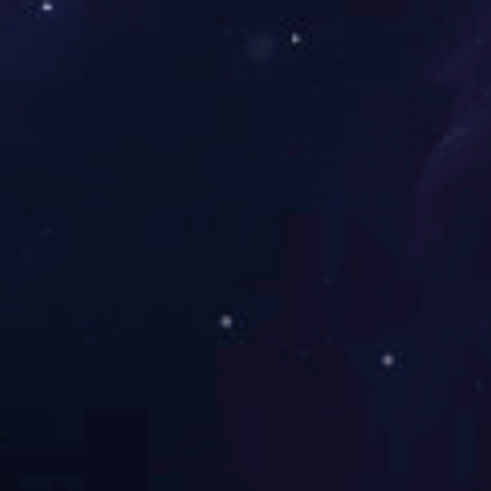
初步对接
项目商谈
签订合作