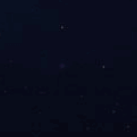
NBC小诺企业微信
技领导者
领导者
中心B幢19楼