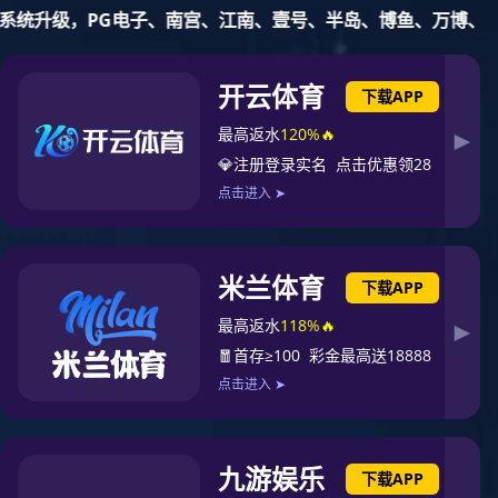
研发
合作
招聘