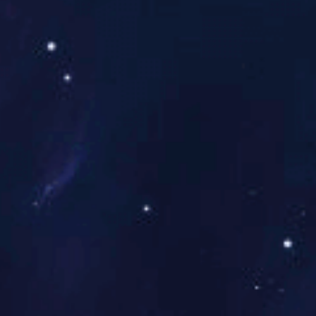
创新油剂型系列